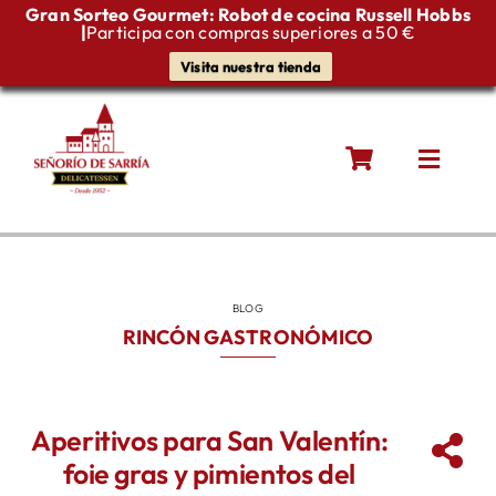
Gran Sorteo Gourmet: Robot de cocina Russell Hobbs
|
Participa con compras superiores a 50 €
Visita nuestra tienda
Saltar
al
contenido
Toggle
Naviga
Quiénes somos
Productos gourmet
BLOG
RINCÓN GASTRONÓMICO
Blog
Aperitivos para San Valentín:
Contacto
foie gras y pimientos del