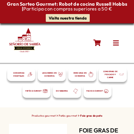
Gran Sorteo Gourmet: Robot de cocina Russell Hobbs
|
Participa con compras superiores a 50 €
Visita nuestra tienda
Saltar
al
contenido
Toggle
Naviga
Quiénes somos
CONSERVAS DE
CONSERVAS
LEGUMBRES EN
VERDURAS EN
PESCADO Y
VEGETALES
CONSERVA
CONSERVA
CARNE
Productos gourmet
PATÉS GOURMET
DO NAVARRA
PACKS GOURMET
Blog
Productos gourmet
Patés gourmet
Foie gras de pato
Contacto
FOIE GRAS DE