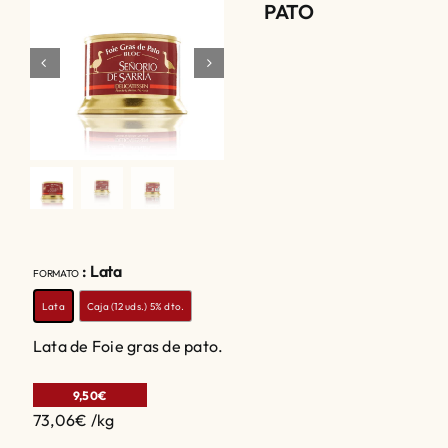
PATO
Mi cuenta

: Lata
FORMATO
Lata
Caja (12 uds.) 5% dto.
Lata de Foie gras de pato.
9,50
€
73,06
€ /
kg