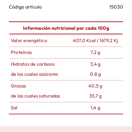
Código artículo
15030
Información nutricional por cada 100g
Valor energético
407,0 Kcal / 1679,2 Kj
Proteínas
7,2 g
Hidratos de carbono
3,4 g
de los cuales azúcares
0,8 g
Grasas
40,5 g
de las cuales saturadas
35,7 g
Sal
1,4 g