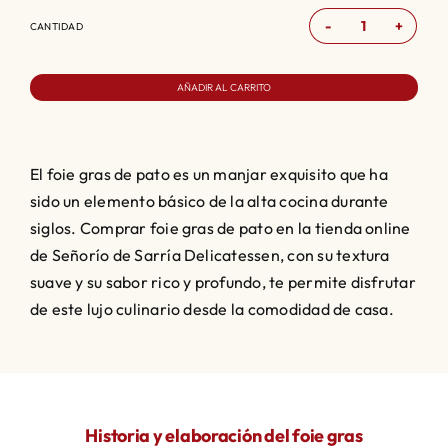
CANTIDAD
Foie
gras
AÑADIR AL CARRITO
de
pato
cantidad
El foie gras de pato es un manjar exquisito que ha
sido un elemento básico de la alta cocina durante
siglos. Comprar foie gras de pato en la tienda online
de Señorío de Sarría Delicatessen, con su textura
suave y su sabor rico y profundo, te permite disfrutar
de este lujo culinario desde la comodidad de casa.
Historia y elaboración del foie gras