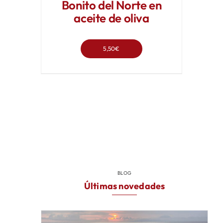
de
Bonito del Norte en
producto
aceite de oliva
5,50
€
Este
producto
tiene
múltiples
variantes.
Las
opciones
se
BLOG
pueden
Últimas novedades
elegir
en
la