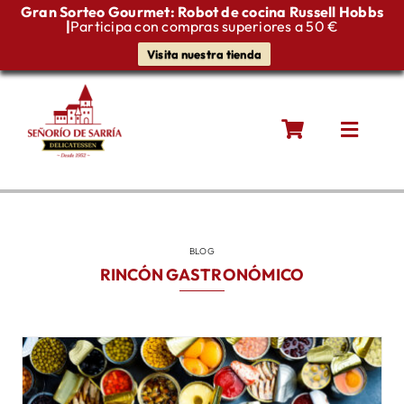
Gran Sorteo Gourmet: Robot de cocina Russell Hobbs
|
Participa con compras superiores a 50 €
Visita nuestra tienda
Saltar
al
contenido
Toggle
Naviga
Quiénes somos
Productos gourmet
BLOG
RINCÓN GASTRONÓMICO
Blog
Contacto