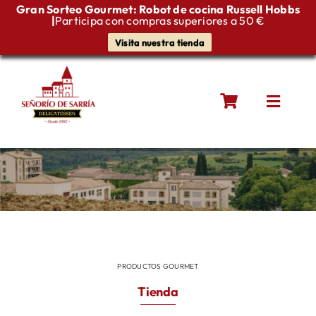
Gran Sorteo Gourmet: Robot de cocina Russell Hobbs
|
Participa con compras superiores a 50 €
Visita nuestra tienda
Saltar
al
contenido
Toggle
Naviga
Quiénes somos
Productos gourmet
Blog
PRODUCTOS GOURMET
Contacto
Tienda