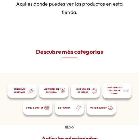
Aquí es donde puedes ver los productos en esta
Mi cuenta
tienda.
Descubre más categorías
CONSERVAS DE
CONSERVAS
LEGUMBRES EN
VERDURAS EN
PESCADO Y
VEGETALES
CONSERVA
CONSERVA
CARNE
PATÉS GOURMET
DO NAVARRA
PACKS GOURMET
BLOG
Artículos relacionados